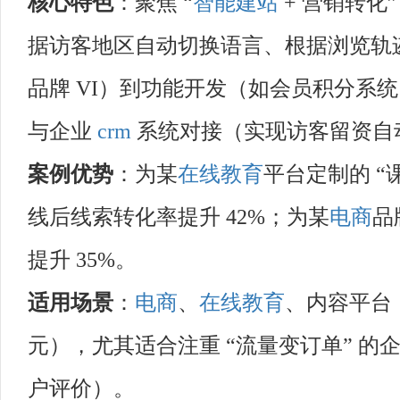
核心特色
：聚焦 “
智能建站
+ 营销转化
据访客地区自动切换语言、根据浏览轨迹
品牌 VI）到功能开发（如会员积分系
与企业
crm
系统对接（实现访客留资自
案例优势
：为某
在线教育
平台定制的 “课
线后线索转化率提升 42%；为某
电商
品
提升 35%。
适用场景
：
电商
、
在线教育
、内容平台（员
元），尤其适合注重 “流量变订单” 
户评价）。