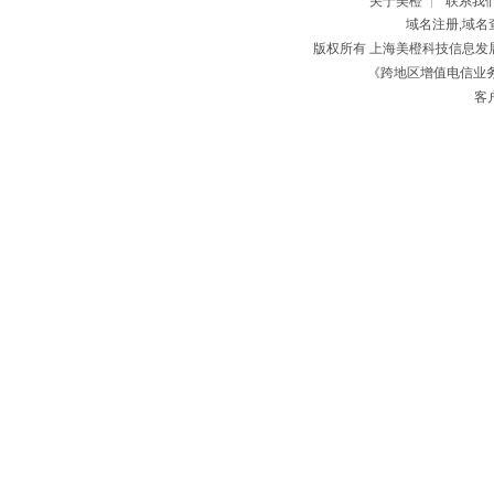
关于美橙
联系我
|
域名注册,域名
版权所有 上海美橙科技信息
《跨地区增值电信业务经
客户