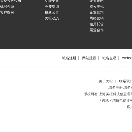
参观各分公司
功能更新
企业建站
机房介绍
免费培训
橙云主机
客户案例
最新公告
企业邮箱
美橙动态
网络营销
租用托管
渠道合作
|
|
|
域名注册
网站建设
域名交易
websi
上海网站制作公
关于美橙
联系我
|
域名注册,域名
版权所有 上海美橙科技信息
《跨地区增值电信业务经
客户