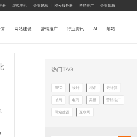
注册
虚拟主机
企业建站
橙云服务器
营销推广
企业邮箱
|
|
|
|
|
计算
网站建设
营销推广
行业资讯
AI
邮箱
比
热门TAG
SEO
设计
域名
云计算
邮局
电商
美橙
营销推广
系
网站建设
互联网
企