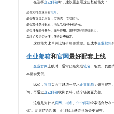
在选择
企业邮箱
时，建议重点看这些基础能力：
是否支持企业自有
域名
。
是否有管理员后台，方便统一管理账号。
是否支持多端收发，满足电脑和手机办公。
是否具备邮件备份、账号停用、密码管理等基础能力。
后续扩容是否方便，服务是否稳定。
这些能力比单纯比较价格更重要。低成本
企业邮箱
企业邮箱
和
官网
最好配套上线
企业官网
上线时，通常已经完成
域名
、备案、页面
本都会更低。
比如，
官网
页面可以统一展示
企业邮箱
；销售资料
询，再通过
企业邮箱
收到资料，整个链路更完整。
这也是为什么
官网
、
域名
、
企业邮箱
经常适合放在
你”。两者结合起来，企业线上基础形象会更完整。