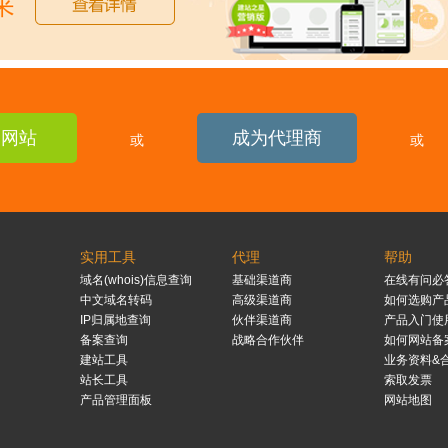
建网站
成为代理商
或
或
实用工具
代理
帮助
域名(whois)信息查询
基础渠道商
在线有问必
中文域名转码
高级渠道商
如何选购产
IP归属地查询
伙伴渠道商
产品入门使
备案查询
战略合作伙伴
如何网站备
建站工具
业务资料&
站长工具
索取发票
产品管理面板
网站地图