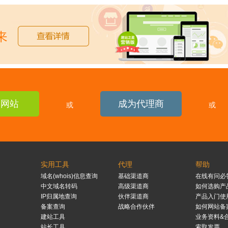
建网站
成为代理商
或
或
实用工具
代理
帮助
域名(whois)信息查询
基础渠道商
在线有问必
中文域名转码
高级渠道商
如何选购产
IP归属地查询
伙伴渠道商
产品入门使
备案查询
战略合作伙伴
如何网站备
建站工具
业务资料&
站长工具
索取发票