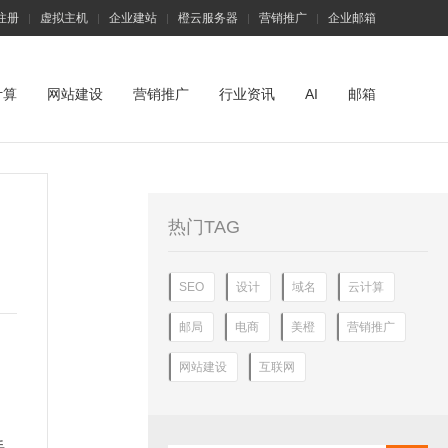
注册
虚拟主机
企业建站
橙云服务器
营销推广
企业邮箱
|
|
|
|
|
计算
网站建设
营销推广
行业资讯
AI
邮箱
热门TAG
SEO
设计
域名
云计算
邮局
电商
美橙
营销推广
网站建设
互联网
手