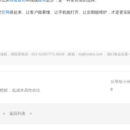
那么从
模板建站
和拖拽
建站
起步，是一种更轻便的选择。
把
官网
搭起来、让客户能看懂、让手机能打开、让后期能维护，才是更实
系电话：021-51697771-8029，邮箱：mj@cndns.com ，我们将会在第
分享给小
0
选橙邮，低成本高性价比
> 返回列表 <