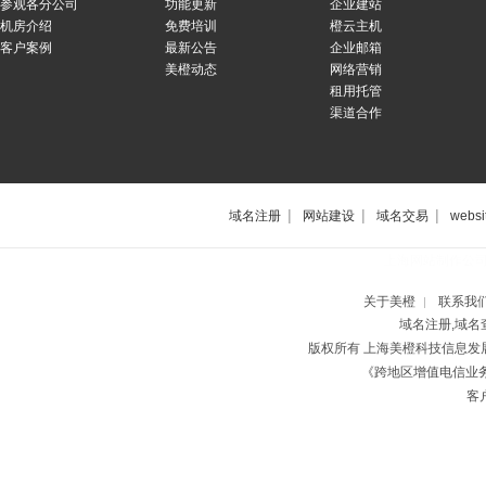
参观各分公司
功能更新
企业建站
机房介绍
免费培训
橙云主机
客户案例
最新公告
企业邮箱
美橙动态
网络营销
租用托管
渠道合作
|
|
|
域名注册
网站建设
域名交易
websi
上海网站制作公
关于美橙
联系我
|
域名注册,域名
版权所有 上海美橙科技信息
《跨地区增值电信业务经
客户