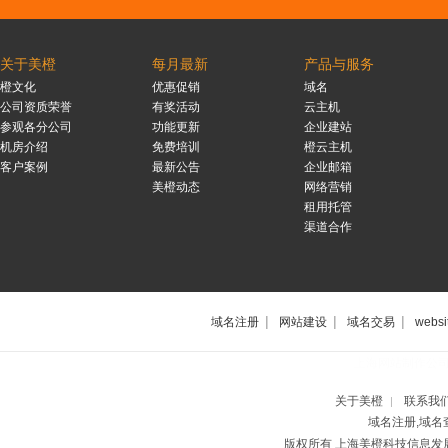
关于美橙
每月最新
产品与服务
橙文化
优惠促销
域名
公司资质荣誉
有奖活动
云主机
参观各分公司
功能更新
企业建站
机房介绍
免费培训
橙云主机
客户案例
最新公告
企业邮箱
美橙动态
网络营销
租用托管
渠道合作
|
|
|
域名注册
网站建设
域名交易
websi
上海网站制作公
关于美橙
联系我
|
域名注册,域名
版权所有 上海美橙科技信息