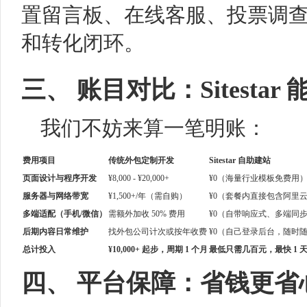
置留言板、在线客服、投票调
和转化闭环。
三、 账目对比：Sitesta
我们不妨来算一笔明账：
费用项目
传统外包定制开发
Sitestar
自助建站
页面设计与程序开发
¥8,000 - ¥20,000+
¥0（海量行业模板免费用
服务器与网络带宽
¥1,500+/年（需自购）
¥0（套餐内直接包含阿里云
多端适配（手机/微信）
需额外加收 50% 费用
¥0（自带响应式、多端同
后期内容日常维护
找外包公司计次或按年收费
¥0（自己登录后台，随时随
总计投入
¥10,000+ 起步，周期 1 个月
最低只需几百元，最快 1 
四、 平台保障：省钱更省