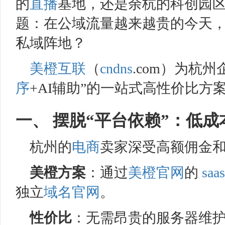
的
直播
基地，还是余杭的科创园
题：在公域流量越来越贵的今天
私域阵地？
美橙互联
（
cndns
.com）为杭州
序
+AI辅助”的一站式高性价比方
一、 摆脱“平台依赖”：低成
杭州的
电商
卖家深受高额佣金
美橙
方案
：通过
美橙
官网
的
saas
独立
域名
官网
。
性价比
：无需昂贵的服务器维