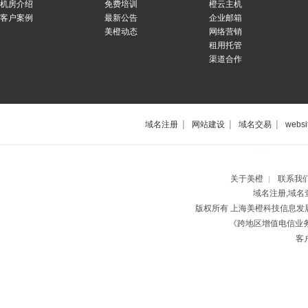
机房介绍
免费培训
橙云主机
客户案例
最新公告
企业邮箱
美橙动态
网络营销
租用托管
渠道合作
|
|
|
域名注册
网站建设
域名交易
websi
上海网站制作公
关于美橙
联系我
|
域名注册,域名
版权所有 上海美橙科技信息
《跨地区增值电信业务经
客户