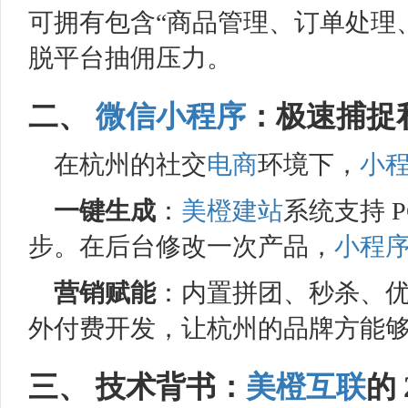
可拥有包含“商品管理、订单处理
脱平台抽佣压力。
二、
微信小程序
：极速捕捉
在杭州的社交
电商
环境下，
小
一键生成
：
美橙
建站
系统支持 
步。在后台修改一次产品，
小程
营销赋能
：内置拼团、秒杀、
外付费开发，让杭州的品牌方能
三、 技术背书：
美橙互联
的 