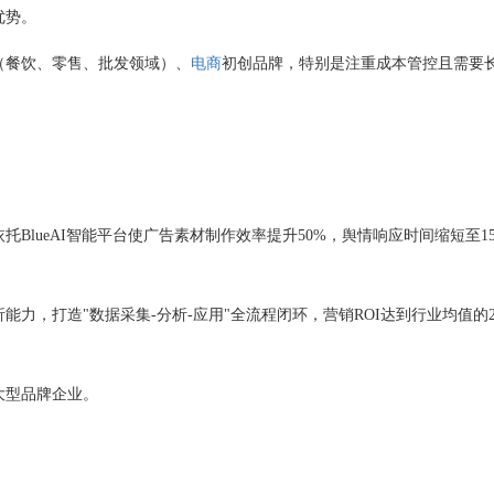
优势。
（餐饮、零售、批发领域）、
电商
初创品牌，特别是注重成本管控且需要
BlueAI智能平台使广告素材制作效率提升50%，舆情响应时间缩短至1
力，打造"数据采集-分析-应用"全流程闭环，营销ROI达到行业均值的2
大型品牌企业。