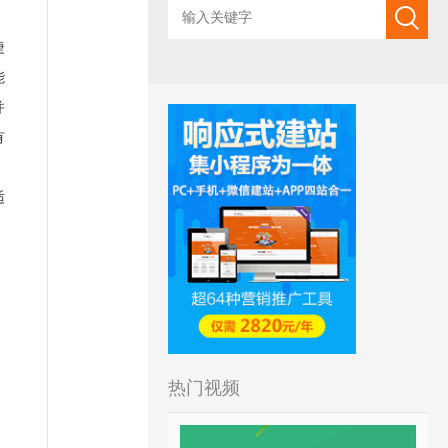
捷
能
并
有
，
适
热门视频