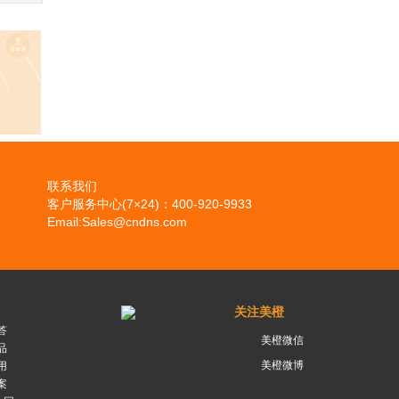
联系我们
客户服务中心(7×24)：400-920-9933
Email:Sales@cndns.com
关注美橙
答
美橙微信
品
美橙微博
用
案